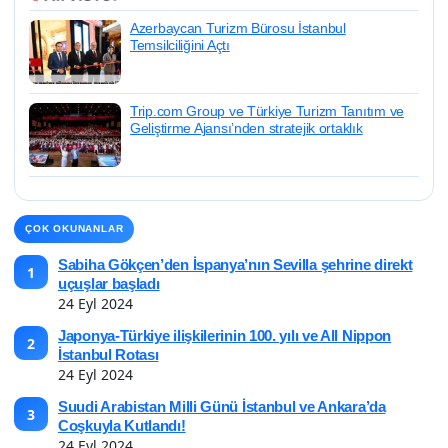
Azerbaycan Turizm Bürosu İstanbul
Temsilciliğini Açtı
GÜNCEL HABERLER • 15 KAS 2025
İzlanda’DA LAVIN Peşinde: Ateşin
Şekillendirdiği Beş MACERA
Trip.com Group ve Türkiye Turizm Tanıtım ve
Geliştirme Ajansı’nden stratejik ortaklık
ÇOK OKUNANLAR
Sabiha Gökçen’den İspanya’nın Sevilla şehrine direkt
1
uçuşlar başladı
24 Eyl 2024
Japonya-Türkiye ilişkilerinin 100. yılı ve All Nippon
2
İstanbul Rotası
24 Eyl 2024
Suudi Arabistan Milli Günü İstanbul ve Ankara’da
3
Coşkuyla Kutlandı!
24 Eyl 2024