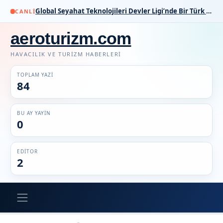
Global Seyahat Teknolojileri Devler Ligi’nde Bir Türk İmzası
CANLI
aeroturizm.com
HAVACILIK VE TURIZM HABERLERI
TOPLAM YAZI
84
BU AY YAYIN
0
EDITOR
2