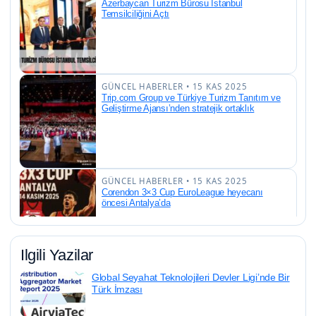
Azerbaycan Turizm Bürosu İstanbul
Temsilciliğini Açtı
GÜNCEL HABERLER • 15 KAS 2025
Trip.com Group ve Türkiye Turizm Tanıtım ve
Geliştirme Ajansı’nden stratejik ortaklık
GÜNCEL HABERLER • 15 KAS 2025
Corendon 3×3 Cup EuroLeague heyecanı
öncesi Antalya’da
Ilgili Yazilar
GÜNCEL HABERLER • 15 KAS 2025
Global Seyahat Teknolojileri Devler Ligi’nde Bir
Türkiye, Turizmde Yeni Bir REKOR Kırıyor: 50
Türk İmzası
Milyon Ziyaretçi, 2 Milyon Kruvaziyer Yolcusu!