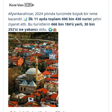
Kore’den 🇰🇷✈️
Afyonkarahisar, 2024 yılında turizmde büyük bir ivme
kazandı! 📊
İlk 11 ayda toplam 696 bin 436 turist
şehri
ziyaret etti. Bu turistlerin
666 bin 184’ü yerli, 30 bin
252’si ise yabancı
oldu. 🌍🏨