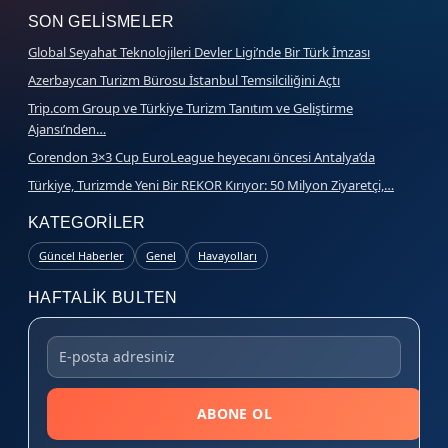
SON GELISMELER
Global Seyahat Teknolojileri Devler Ligi’nde Bir Türk İmzası
Azerbaycan Turizm Bürosu İstanbul Temsilciliğini Açtı
Trip.com Group ve Türkiye Turizm Tanıtım ve Geliştirme
Ajansı’nden…
Corendon 3×3 Cup EuroLeague heyecanı öncesi Antalya’da
Türkiye, Turizmde Yeni Bir REKOR Kırıyor: 50 Milyon Ziyaretçi,…
KATEGORILER
Güncel Haberler
Genel
Havayolları
HAFTALIK BULTEN
ABONE OL