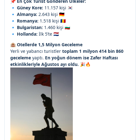
📌
En Çok Turist Gönderen Ülkeler:
🔹
Güney Kore:
11.157 kişi 🇰🇷
🔹
Almanya:
2.643 kişi 🇩🇪
🔹
Romanya:
1.518 kişi 🇷🇴
🔹
Bulgaristan:
1.460 kişi 🇧🇬
🔹
Hollanda:
İlk 5’te 🇳🇱
🏨
Otellerde 1,5 Milyon Geceleme
Yerli ve yabancı turistler
toplam 1 milyon 414 bin 860
geceleme
yaptı.
En yoğun dönem ise Zafer Haftası
etkinlikleriyle Ağustos ayı oldu.
🎉🔥