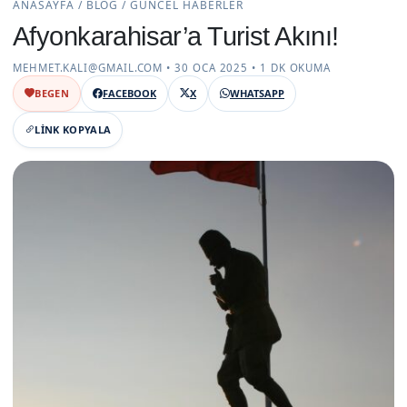
ANASAYFA / BLOG / GÜNCEL HABERLER
Afyonkarahisar’a Turist Akını!
MEHMET.KALI@GMAIL.COM • 30 OCA 2025 • 1 DK OKUMA
BEGEN
FACEBOOK
X
WHATSAPP
LINK KOPYALA