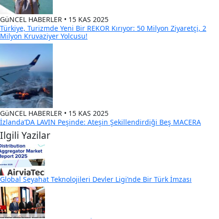
GüNCEL HABERLER • 15 KAS 2025
Türkiye, Turizmde Yeni Bir REKOR Kırıyor: 50 Milyon Ziyaretçi, 2
Milyon Kruvaziyer Yolcusu!
GüNCEL HABERLER • 15 KAS 2025
İzlanda’DA LAVIN Peşinde: Ateşin Şekillendirdiği Beş MACERA
Ilgili Yazilar
Global Seyahat Teknolojileri Devler Ligi’nde Bir Türk İmzası