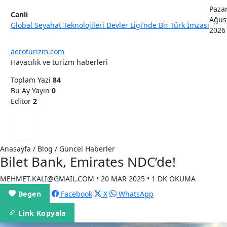
Pazar
Canli
Ağus
Global Seyahat Teknolojileri Devler Ligi’nde Bir Türk İmzası
2026
aeroturizm.com
Havacılık ve turizm haberleri
Toplam Yazi
84
Bu Ay Yayin
0
Editor
2
Anasayfa / Blog / Güncel Haberler
Bilet Bank, Emirates NDC’de!
MEHMET.KALI@GMAIL.COM • 20 MAR 2025 • 1 DK OKUMA
Begen
Facebook
X
WhatsApp
Link Kopyala