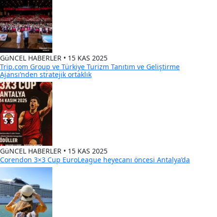
GüNCEL HABERLER • 15 KAS 2025
Trip.com Group ve Türkiye Turizm Tanıtım ve Geliştirme
Ajansı’nden stratejik ortaklık
GüNCEL HABERLER • 15 KAS 2025
Corendon 3×3 Cup EuroLeague heyecanı öncesi Antalya’da