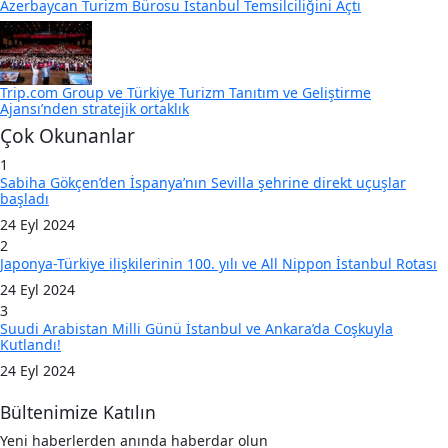
Azerbaycan Turizm Bürosu İstanbul Temsilciliğini Açtı
Trip.com Group ve Türkiye Turizm Tanıtım ve Geliştirme
Ajansı’nden stratejik ortaklık
Çok Okunanlar
1
Sabiha Gökçen’den İspanya’nın Sevilla şehrine direkt uçuşlar
başladı
24 Eyl 2024
2
Japonya-Türkiye ilişkilerinin 100. yılı ve All Nippon İstanbul Rotası
24 Eyl 2024
3
Suudi Arabistan Milli Günü İstanbul ve Ankara’da Coşkuyla
Kutlandı!
24 Eyl 2024
Bültenimize Katılın
Yeni haberlerden anında haberdar olun