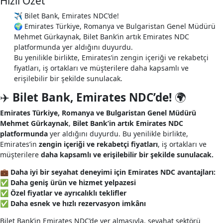
Hizli Ozet
✈️ Bilet Bank, Emirates NDC’de!
🌍 Emirates Türkiye, Romanya ve Bulgaristan Genel Müdürü
Mehmet Gürkaynak, Bilet Bank’in artık Emirates NDC
platformunda yer aldığını duyurdu.
Bu yenilikle birlikte, Emirates’in zengin içeriği ve rekabetçi
fiyatları, iş ortakları ve müşterilere daha kapsamlı ve
erişilebilir bir şekilde sunulacak.
✈️
Bilet Bank, Emirates NDC’de!
🌍
Emirates Türkiye, Romanya ve Bulgaristan Genel Müdürü
Mehmet Gürkaynak
,
Bilet Bank’in artık Emirates NDC
platformunda
yer aldığını duyurdu. Bu yenilikle birlikte,
Emirates’in
zengin içeriği ve rekabetçi fiyatları
, iş ortakları ve
müşterilere
daha kapsamlı ve erişilebilir bir şekilde sunulacak.
💼
Daha iyi bir seyahat deneyimi için Emirates NDC avantajları:
✅
Daha geniş ürün ve hizmet yelpazesi
✅
Özel fiyatlar ve ayrıcalıklı teklifler
✅
Daha esnek ve hızlı rezervasyon imkânı
Bilet Bank’in Emirates NDC’de yer almasıyla, seyahat sektörü