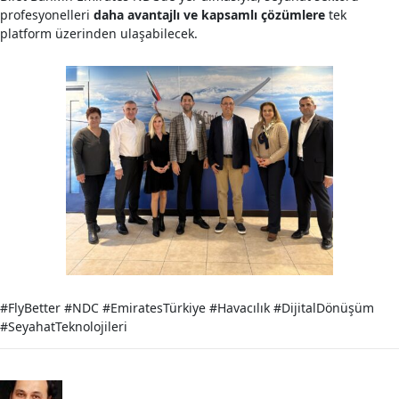
profesyonelleri
daha avantajlı ve kapsamlı çözümlere
tek
platform üzerinden ulaşabilecek.
#FlyBetter #NDC #EmiratesTürkiye #Havacılık #DijitalDönüşüm
#SeyahatTeknolojileri