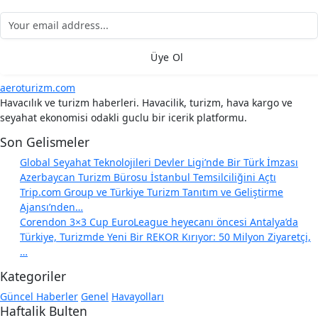
Üye Ol
aeroturizm.com
Havacılık ve turizm haberleri. Havacilik, turizm, hava kargo ve
seyahat ekonomisi odakli guclu bir icerik platformu.
Son Gelismeler
Global Seyahat Teknolojileri Devler Ligi’nde Bir Türk İmzası
Azerbaycan Turizm Bürosu İstanbul Temsilciliğini Açtı
Trip.com Group ve Türkiye Turizm Tanıtım ve Geliştirme
Ajansı’nden…
Corendon 3×3 Cup EuroLeague heyecanı öncesi Antalya’da
Türkiye, Turizmde Yeni Bir REKOR Kırıyor: 50 Milyon Ziyaretçi,
…
Kategoriler
Güncel Haberler
Genel
Havayolları
Haftalik Bulten