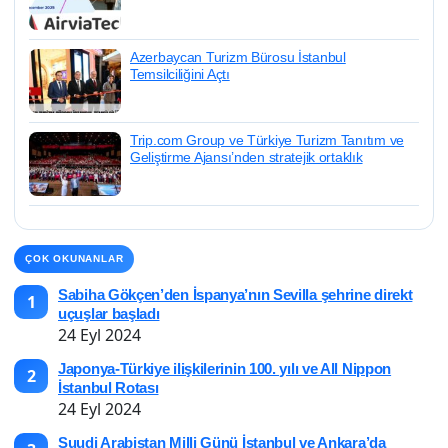
Milyon Ziyaretçi, 2 Milyon Kruvaziyer Yolcusu!
Azerbaycan Turizm Bürosu İstanbul
Temsilciliğini Açtı
GÜNCEL HABERLER • 15 KAS 2025
İzlanda’DA LAVIN Peşinde: Ateşin
Şekillendirdiği Beş MACERA
Trip.com Group ve Türkiye Turizm Tanıtım ve
Geliştirme Ajansı’nden stratejik ortaklık
ÇOK OKUNANLAR
Sabiha Gökçen’den İspanya’nın Sevilla şehrine direkt
1
uçuşlar başladı
24 Eyl 2024
Japonya-Türkiye ilişkilerinin 100. yılı ve All Nippon
2
İstanbul Rotası
24 Eyl 2024
Suudi Arabistan Milli Günü İstanbul ve Ankara’da