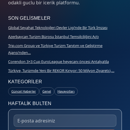
odakli guclu bir icerik platformu.
SON GELISMELER
Global Seyahat Teknolojileri Devler Ligi’nde Bir Türk İmzası
Azerbaycan Turizm Bürosu İstanbul Temsilciliğini Açtı
Trip.com Group ve Türkiye Turizm Tanıtım ve Geliştirme
Ajansı’nden…
Corendon 3×3 Cup EuroLeague heyecanı öncesi Antalya’da
Türkiye, Turizmde Yeni Bir REKOR Kırıyor: 50 Milyon Ziyaretçi,…
KATEGORILER
Güncel Haberler
Genel
Havayolları
HAFTALIK BULTEN