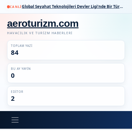
Global Seyahat Teknolojileri Devler Ligi’nde Bir Türk İmzası
CANLI
aeroturizm.com
HAVACILIK VE TURIZM HABERLERI
TOPLAM YAZI
84
BU AY YAYIN
0
EDITOR
2