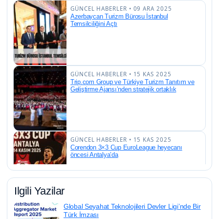
GÜNCEL HABERLER • 09 ARA 2025
Azerbaycan Turizm Bürosu İstanbul
Temsilciliğini Açtı
GÜNCEL HABERLER • 15 KAS 2025
Trip.com Group ve Türkiye Turizm Tanıtım ve
Geliştirme Ajansı’nden stratejik ortaklık
GÜNCEL HABERLER • 15 KAS 2025
Corendon 3×3 Cup EuroLeague heyecanı
öncesi Antalya’da
Ilgili Yazilar
GÜNCEL HABERLER • 15 KAS 2025
Global Seyahat Teknolojileri Devler Ligi’nde Bir
Türkiye, Turizmde Yeni Bir REKOR Kırıyor: 50
Türk İmzası