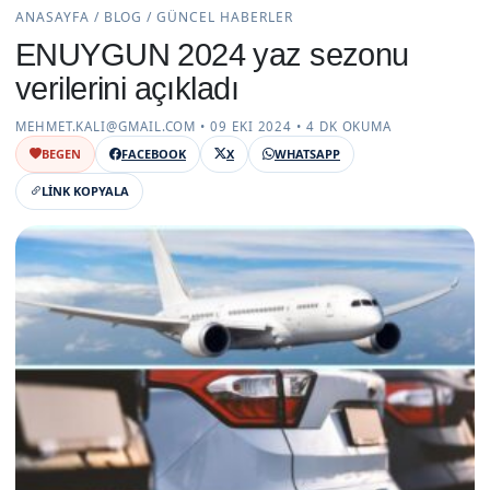
ANASAYFA / BLOG / GÜNCEL HABERLER
ENUYGUN 2024 yaz sezonu
verilerini açıkladı
MEHMET.KALI@GMAIL.COM • 09 EKI 2024 • 4 DK OKUMA
BEGEN
FACEBOOK
X
WHATSAPP
LINK KOPYALA