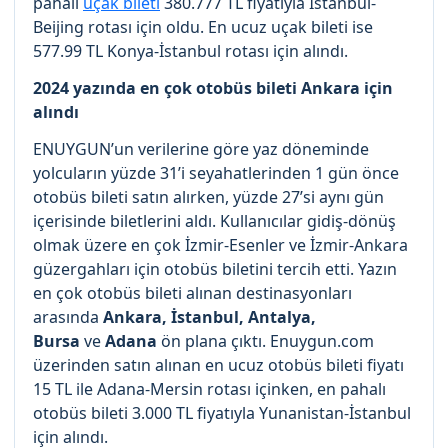
pahalı
uçak bileti
380.777 TL fiyatıyla İstanbul-
Beijing rotası için oldu. En ucuz uçak bileti ise
577.99 TL Konya-İstanbul rotası için alındı.
2024 yazında en çok otobüs bileti Ankara için
alındı
ENUYGUN’un verilerine göre yaz döneminde
yolcuların yüzde 31’i seyahatlerinden 1 gün önce
otobüs bileti satın alırken, yüzde 27’si aynı gün
içerisinde biletlerini aldı. Kullanıcılar gidiş-dönüş
olmak üzere en çok İzmir-Esenler ve İzmir-Ankara
güzergahları için otobüs biletini tercih etti. Yazın
en çok otobüs bileti alınan destinasyonları
arasında
Ankara, İstanbul, Antalya,
Bursa
ve
Adana
ön plana çıktı. Enuygun.com
üzerinden satın alınan en ucuz otobüs bileti fiyatı
15 TL ile Adana-Mersin rotası içinken, en pahalı
otobüs bileti 3.000 TL fiyatıyla Yunanistan-İstanbul
için alındı.