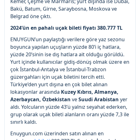
Kemer, Çeşme ve Marmaris; yurt dışında ise Dubai,
Bakü, Batum, Girne, Saraybosna, Moskova ve
Belgrad öne çıktı.
2024’ün en pahalı uçak bileti fiyatı 380.777 TL
ENUYGUN’un paylaştığı verilere göre yaz sezonu
boyunca yapılan uçuşların yüzde 80’i iç hatlara,
yüzde 20’sinin ise dış hatlara ait olduğu görüldü.
Yurt içinde kullanıcılar gidiş-dönüş olmak üzere en
çok İstanbul-Antalya ve İstanbul-Trabzon
güzergahları için uçak biletini tercih etti.
Türkiye’den yurt dışına en çok bilet alınan
lokasyonlar arasında
Kuzey
Kıbrıs, Almanya,
Azerbaycan, Özbekistan
ve
Suudi Arabistan
yer
aldı. Yolcuların yüzde 43’ü yalnız seyahat ederken,
grup olarak uçak bileti alanların oranı yüzde 7,3 ile
sınırlı kaldı.
Enuygun.com üzerinden satın alınan en