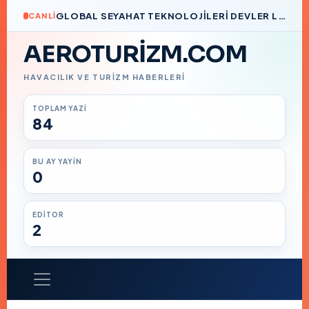
GLOBAL SEYAHAT TEKNOLOJILERI DEVLER LIGI’NDE BIR TÜRK İMZASI
CANLI
AEROTURIZM.COM
HAVACILIK VE TURIZM HABERLERI
TOPLAM YAZI
84
BU AY YAYIN
0
EDITOR
2