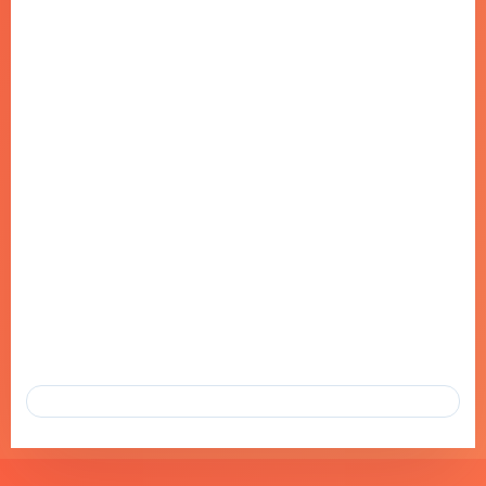
BILET DÜKKANI’NIN YENI GENEL
MÜDÜRÜ: KADIR TANRISEVER!
03 OCA 2025
BILET DÜKKANI’NIN YENI GENEL MÜDÜRÜ: KADIR TANRISEVER! 🌟
TURIZM VE TEKNOLOJI SEKTÖRLERINDE ÖNEMLI BIR OYUNCU
OLAN BILET DÜKKANI,…