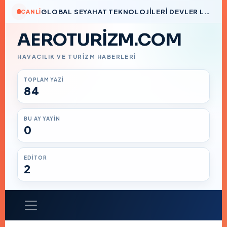
GLOBAL SEYAHAT TEKNOLOJILERI DEVLER LIGI’NDE BIR TÜRK İMZASI
CANLI
AEROTURIZM.COM
HAVACILIK VE TURIZM HABERLERI
TOPLAM YAZI
84
BU AY YAYIN
0
EDITOR
2