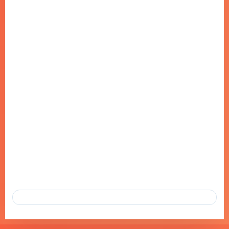
BOOKINGAGORA HAVAYOLLARI
ÖZEL GECESI
12 EKI 2024
BOOKINGAGORA’NIN SHERATON İSTANBUL LEVENT’TEKI ÖZEL
GECESI SEYAHAT SEKTÖRÜNÜN ÖNDE GELEN ISMI
BOOKINGAGORA‘NIN DAVETIYLE, SHERATON İSTANBUL
LEVENT’TE UNUTULMAZ BIR…