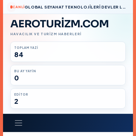
GLOBAL SEYAHAT TEKNOLOJILERI DEVLER LIGI’NDE BIR TÜRK İMZASI
CANLI
AEROTURIZM.COM
HAVACILIK VE TURIZM HABERLERI
TOPLAM YAZI
84
BU AY YAYIN
0
EDITOR
2