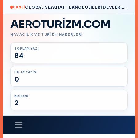
GLOBAL SEYAHAT TEKNOLOJILERI DEVLER LIGI’NDE BIR TÜRK İMZASI
CANLI
AEROTURIZM.COM
HAVACILIK VE TURIZM HABERLERI
TOPLAM YAZI
84
BU AY YAYIN
0
EDITOR
2