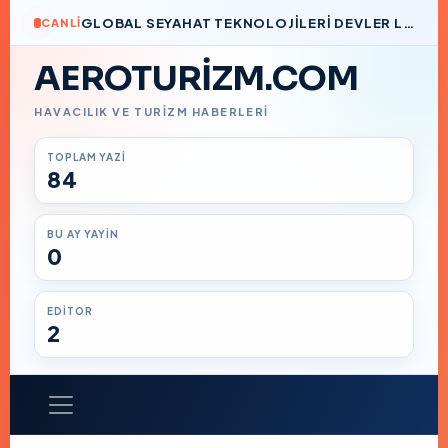
GLOBAL SEYAHAT TEKNOLOJILERI DEVLER LIGI’NDE BIR TÜRK İMZASI
CANLI
AEROTURIZM.COM
HAVACILIK VE TURIZM HABERLERI
TOPLAM YAZI
84
BU AY YAYIN
0
EDITOR
2