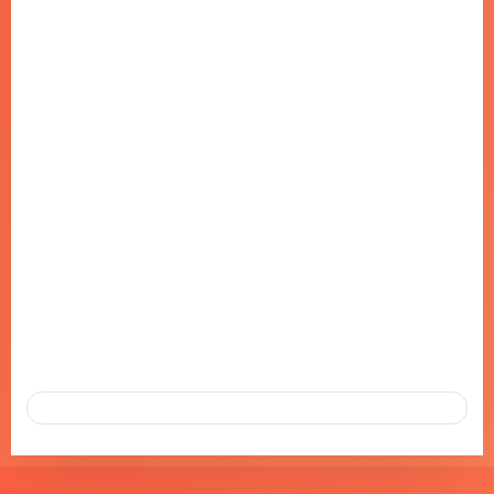
İSTYATUR’A “YILIN EN İYI YURTDIŞI
TUR OPERATÖRÜ” ÖDÜLÜ!
11 HAZ 2025
🏆 İSTYATUR’A “YILIN EN İYI YURTDIŞI TUR OPERATÖRÜ” ÖDÜLÜ!
🌍✈️ İSTANBUL İŞ İNSANLARI DERNEĞI (İSTİNDER) TARAFINDAN
BU YIL…