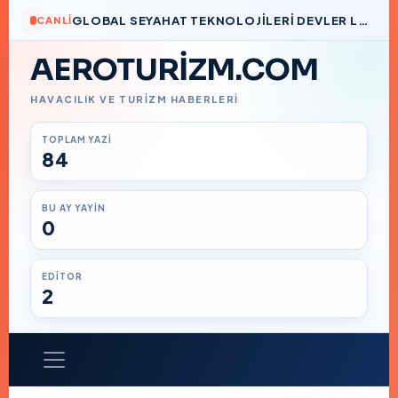
GLOBAL SEYAHAT TEKNOLOJILERI DEVLER LIGI’NDE BIR TÜRK İMZASI
CANLI
AEROTURIZM.COM
HAVACILIK VE TURIZM HABERLERI
TOPLAM YAZI
84
BU AY YAYIN
0
EDITOR
2