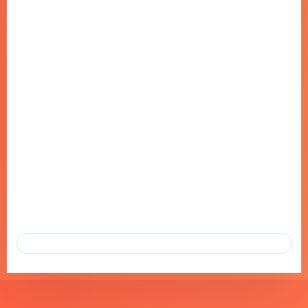
TÜRK TURISTLERIN YURT DIŞINDA
TATIL IÇIN TOP 10 DESTINASYONU
13 EKI 2024
2013 YILINDA 7 MILYON DÜZEYINDE OLAN YURT DIŞINDA TATIL
YAPAN TÜRK TURIST SAYISI, 2023 YILINDA ILK KEZ 10…