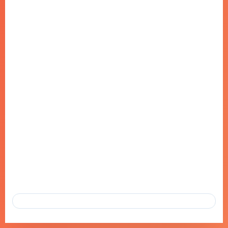
PAXIMUM’A AIR ASTANA’DAN “TOP
SELLING AGENCY” ÖDÜLÜ VERILDI!
🏆
26 ARA 2024
PAXIMUM’A AIR ASTANA’DAN “TOP SELLING AGENCY” ÖDÜLÜ
VERILDI! 🏆 PAXIMUM, AIR ASTANA HAVAYOLLARI TARAFINDAN
“TOP SELLING AGENCY” ÖDÜLÜNE…