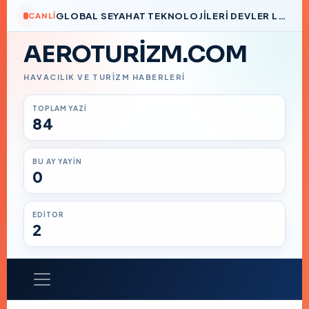
GLOBAL SEYAHAT TEKNOLOJILERI DEVLER LIGI’NDE BIR TÜRK İMZASI
CANLI
AEROTURIZM.COM
HAVACILIK VE TURIZM HABERLERI
TOPLAM YAZI
84
BU AY YAYIN
0
EDITOR
2