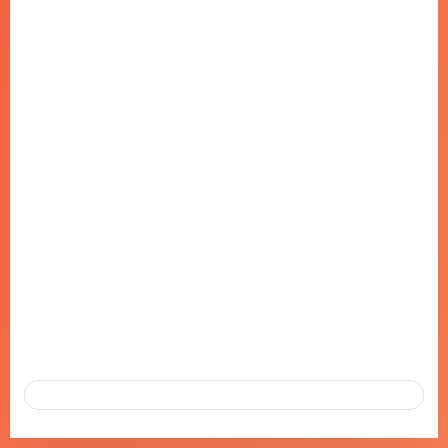
TATCA’DAN HATAY, ADIYAMAN VE
AĞRI’DAKI ÇOCUKLARA KIŞLIK
DESTEK
17 ARA 2024
TATCA’DAN “MINIKLER ÜŞÜMESIN” KAMPANYASI: HATAY,
ADIYAMAN VE AĞRI’DAKI ÇOCUKLARA KIŞLIK DESTEK TÜRKIYE
HAVA TRAFIK KONTROLÖRLERI DERNEĞI (TATCA), IHTIYAÇ…