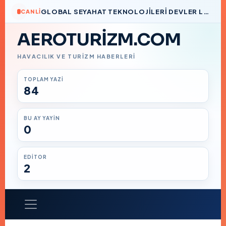
GLOBAL SEYAHAT TEKNOLOJILERI DEVLER LIGI’NDE BIR TÜRK İMZASI
CANLI
AEROTURIZM.COM
HAVACILIK VE TURIZM HABERLERI
TOPLAM YAZI
84
BU AY YAYIN
0
EDITOR
2