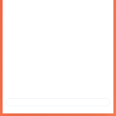
EGYPTAIR TÜRKIYE, UZAKROTA
SUMMIT’TE ACENTELERINE ÖDÜL
VERDI!
15 KAS 2024
EGYPTAIR TÜRKIYE, UZAKROTA SUMMIT’TE ACENTELERINE
ÖDÜL VERDI! MISIR’IN BAYRAK TAŞIYICI HAVAYOLU EGYPTAIR
TÜRKIYE EKIBI, UZAKROTA TRAVEL SUMMIT’TE 2023-2024…