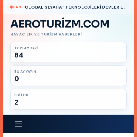
GLOBAL SEYAHAT TEKNOLOJILERI DEVLER LIGI’NDE BIR TÜRK İMZASI
CANLI
AEROTURIZM.COM
HAVACILIK VE TURIZM HABERLERI
TOPLAM YAZI
84
BU AY YAYIN
0
EDITOR
2