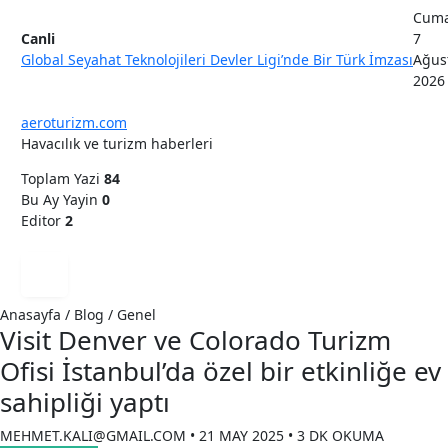
Cuma
Canli
7
Global Seyahat Teknolojileri Devler Ligi’nde Bir Türk İmzası
Ağus
2026
aeroturizm.com
Havacılık ve turizm haberleri
Toplam Yazi
84
Bu Ay Yayin
0
Editor
2
Anasayfa / Blog / Genel
Visit Denver ve Colorado Turizm
Ofisi İstanbul’da özel bir etkinliğe ev
sahipliği yaptı
MEHMET.KALI@GMAIL.COM • 21 MAY 2025 • 3 DK OKUMA