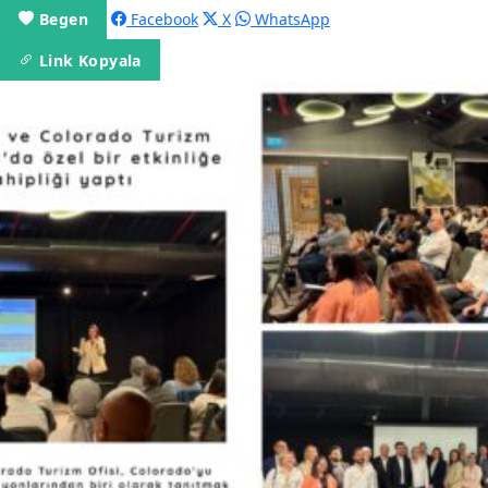
Begen
Facebook
X
WhatsApp
Link Kopyala