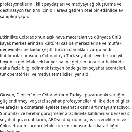
profesyonellerini, kilit paydaşları ve medyayı ağ oluşturma ve
destinasyon tanıtımı için bir araya getiren özel bir etkinliğe ev
sahipliği yaptı.
Etkinlikte Colorado’nun açık hava maceraları ve dünyaca ünlü
kayak merkezlerinden kültürel cazibe merkezlerine ve mutfak
deneyimlerine kadar çeşitli turizm olanakları vurgulandı.
Katılımcılar arasında Colorado’yu Türk seyahat severler için yıl
boyunca gidilebilecek bir yer haline getiren unsurlar hakkında
daha fazla bilgi edinmek isteyen önde gelen seyahat acenteleri,
tur operatörleri ve medya temsilcileri yer aldı.
Girişim, Denver’ın ve Colorado’nun Türkiye pazarındaki varlığını
güçlendirmeyi ve yerel seyahat profesyonellerini ilk elden bilgiler
ve araçlarla donatarak eyalete seyahat akışını artırmayı amaçlıyor.
Sunumlar ve birebir görüşmeler aracılığıyla katılımcılar benzersiz
seyahat güzergahlarını, ABD’ye doğrudan uçuş seçeneklerini ve
Colorado’nun sürdürülebilir turizm konusundaki kararlılığını
keşfettiler.