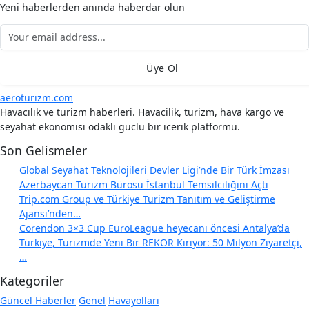
Yeni haberlerden anında haberdar olun
Üye Ol
aeroturizm.com
Havacılık ve turizm haberleri. Havacilik, turizm, hava kargo ve
seyahat ekonomisi odakli guclu bir icerik platformu.
Son Gelismeler
Global Seyahat Teknolojileri Devler Ligi’nde Bir Türk İmzası
Azerbaycan Turizm Bürosu İstanbul Temsilciliğini Açtı
Trip.com Group ve Türkiye Turizm Tanıtım ve Geliştirme
Ajansı’nden…
Corendon 3×3 Cup EuroLeague heyecanı öncesi Antalya’da
Türkiye, Turizmde Yeni Bir REKOR Kırıyor: 50 Milyon Ziyaretçi,
…
Kategoriler
Güncel Haberler
Genel
Havayolları