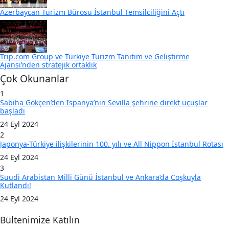
Azerbaycan Turizm Bürosu İstanbul Temsilciliğini Açtı
Trip.com Group ve Türkiye Turizm Tanıtım ve Geliştirme
Ajansı’nden stratejik ortaklık
Çok Okunanlar
1
Sabiha Gökçen’den İspanya’nın Sevilla şehrine direkt uçuşlar
başladı
24 Eyl 2024
2
Japonya-Türkiye ilişkilerinin 100. yılı ve All Nippon İstanbul Rotası
24 Eyl 2024
3
Suudi Arabistan Milli Günü İstanbul ve Ankara’da Coşkuyla
Kutlandı!
24 Eyl 2024
Bültenimize Katılın