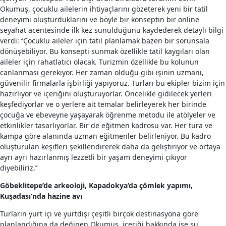
Okumuş, çocuklu ailelerin ihtiyaçlarını gözeterek yeni bir tatil
deneyimi oluşturduklarını ve böyle bir konseptin bir online
seyahat acentesinde ilk kez sunulduğunu kaydederek detaylı bilgi
verdi: ‘’Çocuklu aileler için tatil planlamak bazen bir sorunsala
dönüşebiliyor. Bu konsepti sunmak özellikle tatil kaygıları olan
aileler için rahatlatıcı olacak. Turizmin özellikle bu kolunun
canlanması gerekiyor. Her zaman olduğu gibi işinin uzmanı,
güvenilir firmalarla işbirliği yapıyoruz. Turları bu ekipler bizim için
hazırlıyor ve içeriğini oluşturuyorlar. Öncelikle gidilecek yerleri
keşfediyorlar ve o yerlere ait temalar belirleyerek her birinde
çocuğa ve ebeveyne yaşayarak öğrenme metodu ile atölyeler ve
etkinlikler tasarlıyorlar. Bir de eğitmen kadrosu var. Her tura ve
kampa göre alanında uzman eğitmenler belirleniyor. Bu kadro
oluşturulan keşifleri şekillendirerek daha da geliştiriyor ve ortaya
ayrı ayrı hazırlanmış lezzetli bir yaşam deneyimi çıkıyor
diyebiliriz.’’
Göbeklitepe’de arkeoloji, Kapadokya’da çömlek yapımı,
Kuşadası’nda hazine avı
Turların yurt içi ve yurtdışı çeşitli birçok destinasyona göre
planlandığına da değinen Okumuş, içeriği hakkında ise şu