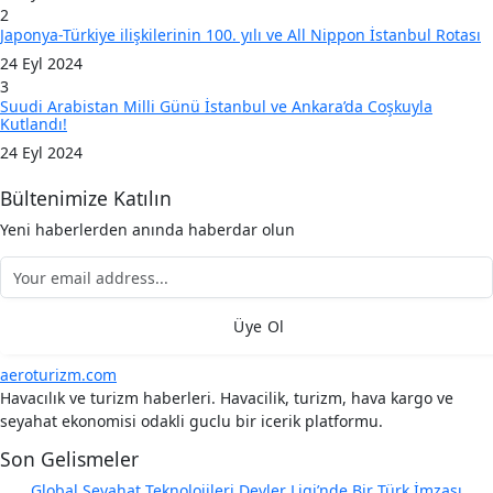
2
Japonya-Türkiye ilişkilerinin 100. yılı ve All Nippon İstanbul Rotası
24 Eyl 2024
3
Suudi Arabistan Milli Günü İstanbul ve Ankara’da Coşkuyla
Kutlandı!
24 Eyl 2024
Bültenimize Katılın
Yeni haberlerden anında haberdar olun
Üye Ol
aeroturizm.com
Havacılık ve turizm haberleri. Havacilik, turizm, hava kargo ve
seyahat ekonomisi odakli guclu bir icerik platformu.
Son Gelismeler
Global Seyahat Teknolojileri Devler Ligi’nde Bir Türk İmzası