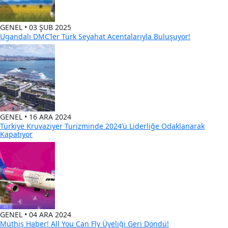
GENEL • 03 ŞUB 2025
Ugandalı DMC’ler Türk Seyahat Acentalarıyla Buluşuyor!
GENEL • 16 ARA 2024
Türkiye Kruvaziyer Turizminde 2024’ü Liderliğe Odaklanarak
Kapatıyor
GENEL • 04 ARA 2024
Müthiş Haber! All You Can Fly Üyeliği Geri Döndü!