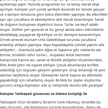
açıklamayı yaptı: ‘’Aslında programlar tur ve kamp olarak ikiye
ayrılıyor. Kamplar yurt içinde yerleşik düzende bir tesiste geçiyor
ve o kampın temasına göre bolca etkinlikler yapılıyor. Bu etkinlikler
ayrı ayrı çocuklara ve ebeveynlere özel olarak tasarlanıyor. Sanat
ile doğanın buluşması diyebiliriz buna. Turlar ise keşif odaklı
oluyor. Gidilen yeri gezerek ve bu geziyi akılda kalıcı etkinliklerle
destekleyip yaşayarak öğretiliyor ve bir deneyim kazandırılıyor.
Örnek verecek olursam Urfa Göbeklitepe turunda çocuklara
arkeoloji atölyesi yapılıyor. Veya Kapadokya’da çömlek yapımı aile
atölyeleri… İstanbul’a yakın Ağva ve Sapanca gibi rotalarda ata
binme, bisikletli nehir turları… Kuşadası Antik Hazineler
Kampı’nda hazine avı, sanat ve felsefe atölyeleri düzenlenirken,
Efes Antik Şehri de ziyaret ediliyor. Çocuk akranlarıyla birlikte
olabildiği için özgüven gelişimi gösteriyor. Grup dinamiği ile yeni
alanları keşfetmiş oluyor. Ebeveynler kendi başına da aktiviteler
yapabildiği için rahatlamış oluyor. Birlikte bir şeyler oluşturma
gücünü ortaya koymaları aile içi iletişimde olumlu etki yaratıyor.’’
Kamplar Tatilsepeti güvencesi ve ödeme kolaylığı ile
Tatilsepeti Ürün Direktörü İbrahim Cenk Okumuş; öncelikle bu
yeni oluşumu, aile kamplarını turizme kazandırmayı, daha çok