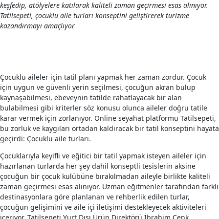
keşfedip, atölyelere katılarak kaliteli zaman geçirmesi esas alınıyor.
Tatilsepeti, çocuklu aile turları konseptini geliştirerek turizme
kazandırmayı amaçlıyor
Çocuklu aileler için tatil planı yapmak her zaman zordur. Çocuk
için uygun ve güvenli yerin seçilmesi, çocuğun akran bulup
kaynaşabilmesi, ebeveynin tatilde rahatlayacak bir alan
bulabilmesi gibi kriterler söz konusu olunca aileler doğru tatile
karar vermek için zorlanıyor. Online seyahat platformu Tatilsepeti,
bu zorluk ve kaygıları ortadan kaldıracak bir tatil konseptini hayata
geçirdi: Çocuklu aile turları.
Çocuklarıyla keyifli ve eğitici bir tatil yapmak isteyen aileler için
hazırlanan turlarda her şey dahil konseptli tesislerin aksine
çocuğun bir çocuk kulübüne bırakılmadan aileyle birlikte kaliteli
zaman geçirmesi esas alınıyor. Uzman eğitmenler tarafından farklı
destinasyonlara göre planlanan ve rehberlik edilen turlar,
çocuğun gelişimini ve aile içi iletişimi destekleyecek aktiviteleri
içeriyor. Tatilsepeti Yurt Dışı Ürün Direktörü İbrahim Cenk