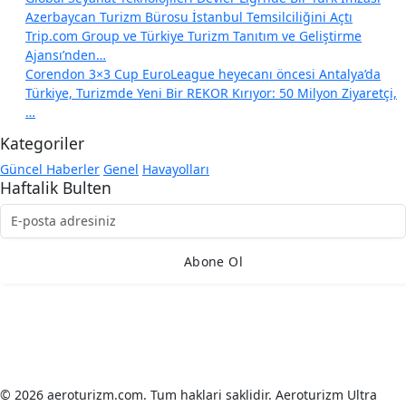
Azerbaycan Turizm Bürosu İstanbul Temsilciliğini Açtı
Trip.com Group ve Türkiye Turizm Tanıtım ve Geliştirme
Ajansı’nden…
Corendon 3×3 Cup EuroLeague heyecanı öncesi Antalya’da
Türkiye, Turizmde Yeni Bir REKOR Kırıyor: 50 Milyon Ziyaretçi,
…
Kategoriler
Güncel Haberler
Genel
Havayolları
Haftalik Bulten
Abone Ol
Anasayfa
Güncel Haberler
Havayolları
İletişim
© 2026 aeroturizm.com. Tum haklari saklidir.
Aeroturizm Ultra