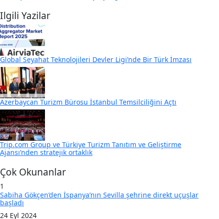
Ilgili Yazilar
Global Seyahat Teknolojileri Devler Ligi’nde Bir Türk İmzası
Azerbaycan Turizm Bürosu İstanbul Temsilciliğini Açtı
Trip.com Group ve Türkiye Turizm Tanıtım ve Geliştirme
Ajansı’nden stratejik ortaklık
Çok Okunanlar
1
Sabiha Gökçen’den İspanya’nın Sevilla şehrine direkt uçuşlar
başladı
24 Eyl 2024