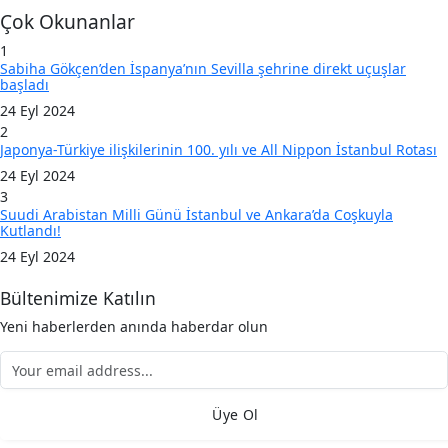
Çok Okunanlar
1
Sabiha Gökçen’den İspanya’nın Sevilla şehrine direkt uçuşlar
başladı
24 Eyl 2024
2
Japonya-Türkiye ilişkilerinin 100. yılı ve All Nippon İstanbul Rotası
24 Eyl 2024
3
Suudi Arabistan Milli Günü İstanbul ve Ankara’da Coşkuyla
Kutlandı!
24 Eyl 2024
Bültenimize Katılın
Yeni haberlerden anında haberdar olun
Üye Ol