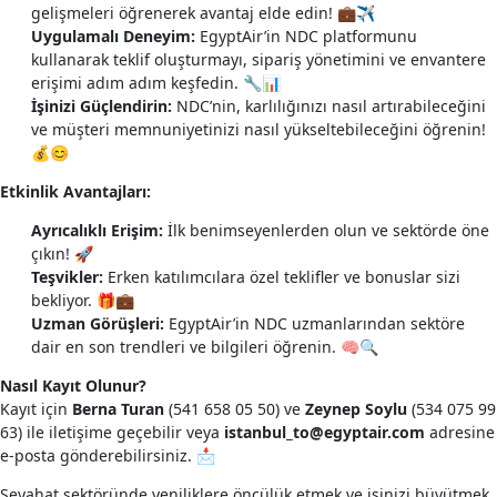
gelişmeleri öğrenerek avantaj elde edin! 💼✈️
Uygulamalı Deneyim:
EgyptAir’in NDC platformunu
kullanarak teklif oluşturmayı, sipariş yönetimini ve envantere
erişimi adım adım keşfedin. 🔧📊
İşinizi Güçlendirin:
NDC’nin, karlılığınızı nasıl artırabileceğini
ve müşteri memnuniyetinizi nasıl yükseltebileceğini öğrenin!
💰😊
Etkinlik Avantajları:
Ayrıcalıklı Erişim:
İlk benimseyenlerden olun ve sektörde öne
çıkın! 🚀
Teşvikler:
Erken katılımcılara özel teklifler ve bonuslar sizi
bekliyor. 🎁💼
Uzman Görüşleri:
EgyptAir’in NDC uzmanlarından sektöre
dair en son trendleri ve bilgileri öğrenin. 🧠🔍
Nasıl Kayıt Olunur?
Kayıt için
Berna Turan
(541 658 05 50) ve
Zeynep Soylu
(534 075 99
63) ile iletişime geçebilir veya
istanbul_to@egyptair.com
adresine
e-posta gönderebilirsiniz. 📩
Seyahat sektöründe yeniliklere öncülük etmek ve işinizi büyütmek