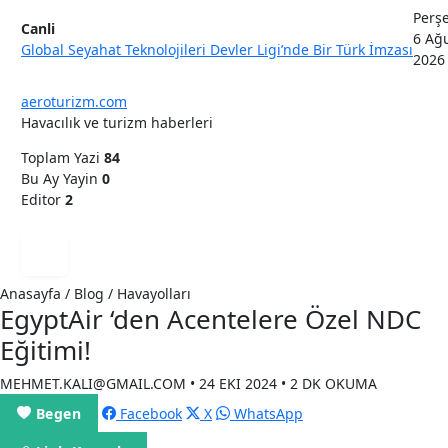
Perş
Canli
6 Ağ
Global Seyahat Teknolojileri Devler Ligi’nde Bir Türk İmzası
2026
aeroturizm.com
Havacılık ve turizm haberleri
Toplam Yazi
84
Bu Ay Yayin
0
Editor
2
Anasayfa / Blog / Havayolları
EgyptAir ‘den Acentelere Özel NDC
Eğitimi!
MEHMET.KALI@GMAIL.COM • 24 EKI 2024 • 2 DK OKUMA
Begen
Facebook
X
WhatsApp