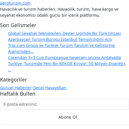
aeroturizm.com
Havacılık ve turizm haberleri. Havacilik, turizm, hava kargo ve
seyahat ekonomisi odakli guclu bir icerik platformu.
Son Gelismeler
Global Seyahat Teknolojileri Devler Ligi’nde Bir Türk İmzası
Azerbaycan Turizm Bürosu İstanbul Temsilciliğini Açtı
Trip.com Group ve Türkiye Turizm Tanıtım ve Geliştirme
Ajansı’nden…
Corendon 3×3 Cup EuroLeague heyecanı öncesi Antalya’da
Türkiye, Turizmde Yeni Bir REKOR Kırıyor: 50 Milyon Ziyaretçi,
…
Kategoriler
Güncel Haberler
Genel
Havayolları
Haftalik Bulten
Abone Ol