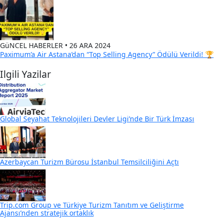
GüNCEL HABERLER • 26 ARA 2024
Paximum’a Air Astana’dan “Top Selling Agency” Ödülü Verildi! 🏆
Ilgili Yazilar
Global Seyahat Teknolojileri Devler Ligi’nde Bir Türk İmzası
Azerbaycan Turizm Bürosu İstanbul Temsilciliğini Açtı
Trip.com Group ve Türkiye Turizm Tanıtım ve Geliştirme
Ajansı’nden stratejik ortaklık