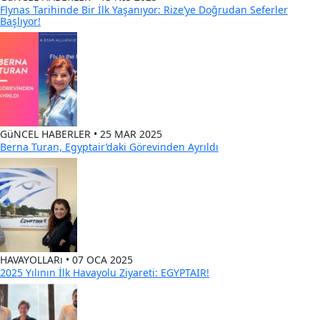
Flynas Tarihinde Bir İlk Yaşanıyor: Rize’ye Doğrudan Seferler
Başlıyor!
GüNCEL HABERLER • 25 MAR 2025
Berna Turan, Egyptair’daki Görevinden Ayrıldı
HAVAYOLLARı • 07 OCA 2025
2025 Yılının İlk Havayolu Ziyareti: EGYPTAIR!