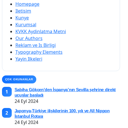
Homepage
Iletisim
Kunye
Kurumsal
KVKK Aydinlatma Metni
Our Authors
Reklam ve Is Birligi
Typography Elements
Yayin Ilkeleri
ÇOK OKUNANLAR
Sabiha Gökçen’den İspanya’nın Sevilla şehrine direkt
1
uçuşlar başladı
24 Eyl 2024
Japonya-Türkiye ilişkilerinin 100. yılı ve All Nippon
2
İstanbul Rotası
24 Eyl 2024