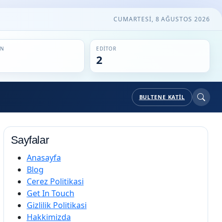
CUMARTESI, 8 AĞUSTOS 2026
IN
EDITOR
2
BULTENE KATIL
Sayfalar
Anasayfa
Blog
Cerez Politikasi
Get In Touch
Gizlilik Politikasi
Hakkimizda