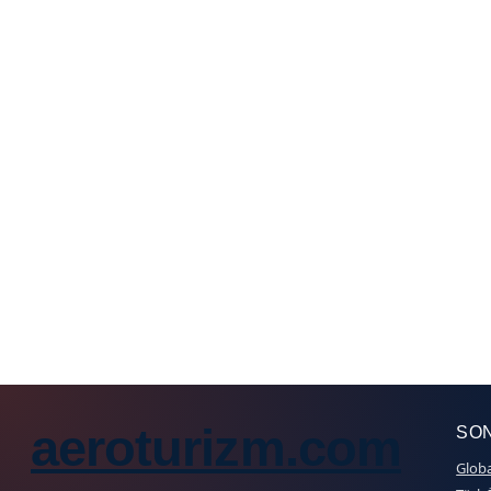
aeroturizm.com
SON
Globa