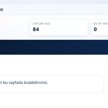
sı
TOPLAM YAZI
BU AY YAY
84
0
zi bu sayfada bulabilirsiniz.