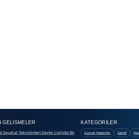
 GELISMELER
KATEGORILER
l Seyahat Teknolojileri Devler Ligi’nde Bir
Güncel Haberler
Genel
Hav