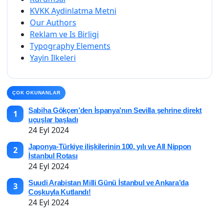
KVKK Aydinlatma Metni
Our Authors
Reklam ve Is Birligi
Typography Elements
Yayin Ilkeleri
ÇOK OKUNANLAR
Sabiha Gökçen’den İspanya’nın Sevilla şehrine direkt
1
uçuşlar başladı
24 Eyl 2024
Japonya-Türkiye ilişkilerinin 100. yılı ve All Nippon
2
İstanbul Rotası
24 Eyl 2024
Suudi Arabistan Milli Günü İstanbul ve Ankara’da
3
Coşkuyla Kutlandı!
24 Eyl 2024