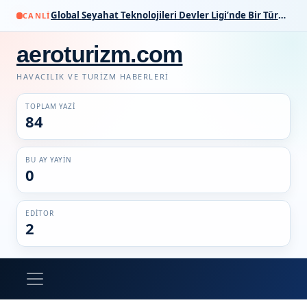
Global Seyahat Teknolojileri Devler Ligi’nde Bir Türk İmzası
CANLI
aeroturizm.com
HAVACILIK VE TURIZM HABERLERI
TOPLAM YAZI
84
BU AY YAYIN
0
EDITOR
2