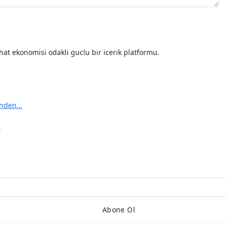
hat ekonomisi odakli guclu bir icerik platformu.
ı’nden…
…
Abone Ol