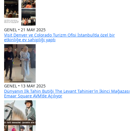
GENEL • 21 MAY 2025
Visit Denver ve Colorado Turizm Ofisi İstanbul’da özel bir
etkinliğe ev sahipliği yaptı
GENEL • 13 MAY 2025
Dünyanın İlk Tahin Butiği The Levant Tahinier’in İkinci Mağazası
Emaar Square AVM’de Açılıyor