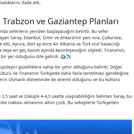
dıklarını ifade etti.
, Trabzon ve Gaziantep Planları
da seferlerin yeniden başlayacağını belirtti. Bu sefer
yan Saray, İstanbul, İzmir ve Ankara’nın yanı sıra, Çukurova,
etti. Ayrıca, dört ay önce Air Albania ve Türk sivil havacılığı
 veya en geç Kasım ayında kesinleşeceğini söyledi. Tirana’nın,
bir yer olduğunu dile getirdi. 🌍✈️
yüleyici güzelliklere sahip bir şehir olduğunu belirtti. Doğal
ültürü ile Tirana’nın Türkiye’de daha fazla tanıtılması gerektiğine
hirlerin Osmanlı döneminde de önemli olduğunu ve bu kültürü
2,5 saat ve Üsküp’e 4-4,5 saatte ulaşılabildiğini belirten Saray, bu
zibe noktası olmasının altını çizdi. Bu sebeplerle Türkiye’den
