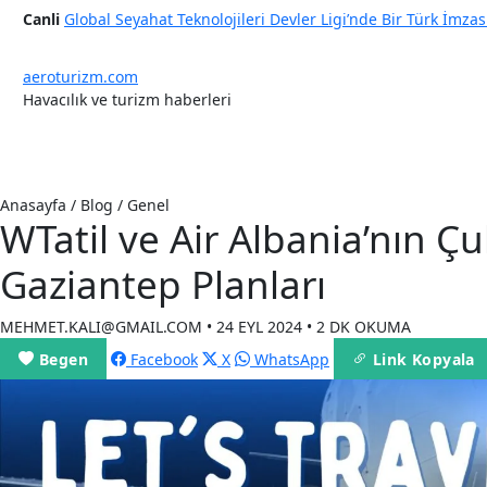
Canli
Global Seyahat Teknolojileri Devler Ligi’nde Bir Türk İmzas
aeroturizm.com
Havacılık ve turizm haberleri
Anasayfa
Güncel Haberler
Havayolları
İletişim
Anasayfa / Blog / Genel
WTatil ve Air Albania’nın Ç
Gaziantep Planları
MEHMET.KALI@GMAIL.COM • 24 EYL 2024 • 2 DK OKUMA
Begen
Facebook
X
WhatsApp
Link Kopyala