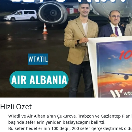
Hizli Ozet
WTatil ve Air Albania’nın Çukurova, Trabzon ve Gaziantep Plan
başında seferlerin yeniden başlayacağını belirtti.
Bu sefer hedeflerinin 100 değil, 200 sefer gerçekleştirmek old