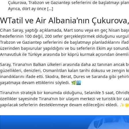
Çukurova, Trabzon ve Gaziantep seferlerini de başlatmayı planla
Ayrıca, dört ay önce […]
WTatil ve Air Albania’nın Çukurova
Cihan Saray, yaptığı açıklamada, Mart sonu veya en geç Nisan başın
hedeflerinin 100 değil, 200 sefer gerçekleştirmek olduğunu vurgula
Trabzon ve Gaziantep seferlerini de başlatmayı planladıklarını ifade 
üzerinden başvurular yapıldığını ve bu seferlerin Ekim ayı sonunda
Arnavutluk ile Türkiye arasında bir köprü kurmak açısından önemli 
Saray, Tirana’nın Balkan ülkeleri arasında daha az tanınan ancak bü
güzellikleri, denizleri, Osmanlı’dan kalan tarihi dokusu ve zengin k
inandıklarını ifade etti. Skodra, Berat, Dures ve Saranda gibi şe
yaşatmaya devam ettiklerini söyledi. 🌿🏙️
Tirana’nın stratejik bir konumda olduğunu, Selanik’e 5 saat, Ohrid’e 
özellikler sayesinde Tirana’nın bir ulaşım merkezi ve turistik bir ca
yapılacak seferlerin desteklenmeye devam edileceğini ekledi. ✨