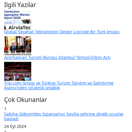
Ilgili Yazilar
Global Seyahat Teknolojileri Devler Ligi’nde Bir Türk İmzası
Azerbaycan Turizm Bürosu İstanbul Temsilciliğini Açtı
Trip.com Group ve Türkiye Turizm Tanıtım ve Geliştirme
Ajansı’nden stratejik ortaklık
Çok Okunanlar
1
Sabiha Gökçen’den İspanya’nın Sevilla şehrine direkt uçuşlar
başladı
24 Eyl 2024