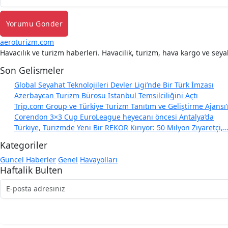
Yorumu Gonder
aeroturizm.com
Havacılık ve turizm haberleri. Havacilik, turizm, hava kargo ve seya
Son Gelismeler
Global Seyahat Teknolojileri Devler Ligi’nde Bir Türk İmzası
Azerbaycan Turizm Bürosu İstanbul Temsilciliğini Açtı
Trip.com Group ve Türkiye Turizm Tanıtım ve Geliştirme Ajans
Corendon 3×3 Cup EuroLeague heyecanı öncesi Antalya’da
Türkiye, Turizmde Yeni Bir REKOR Kırıyor: 50 Milyon Ziyaretçi,
Kategoriler
Güncel Haberler
Genel
Havayolları
Haftalik Bulten