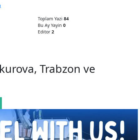
ı
Toplam Yazi
84
Bu Ay Yayin
0
Editor
2
ukurova, Trabzon ve