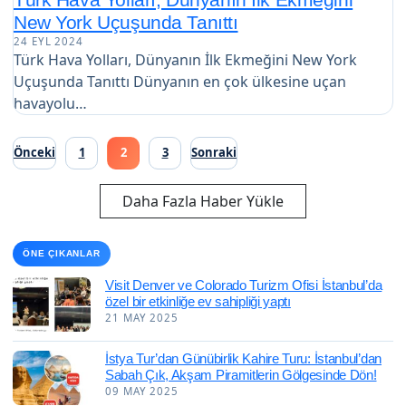
New York Uçuşunda Tanıttı
24 EYL 2024
Türk Hava Yolları, Dünyanın İlk Ekmeğini New York
Uçuşunda Tanıttı Dünyanın en çok ülkesine uçan
havayolu…
Yazı
Önceki
1
2
3
Sonraki
sayfalaması
Daha Fazla Haber Yükle
ÖNE ÇIKANLAR
Visit Denver ve Colorado Turizm Ofisi İstanbul’da
özel bir etkinliğe ev sahipliği yaptı
21 MAY 2025
İstya Tur’dan Günübirlik Kahire Turu: İstanbul’dan
Sabah Çık, Akşam Piramitlerin Gölgesinde Dön!
09 MAY 2025