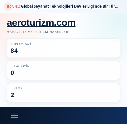
Global Seyahat Teknolojileri Devler Ligi’nde Bir Türk İmzası
CANLI
aeroturizm.com
HAVACILIK VE TURIZM HABERLERI
TOPLAM YAZI
84
BU AY YAYIN
0
EDITOR
2