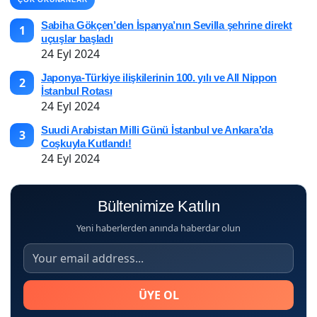
Sabiha Gökçen’den İspanya’nın Sevilla şehrine direkt
1
uçuşlar başladı
24 Eyl 2024
Japonya-Türkiye ilişkilerinin 100. yılı ve All Nippon
2
İstanbul Rotası
24 Eyl 2024
Suudi Arabistan Milli Günü İstanbul ve Ankara’da
3
Coşkuyla Kutlandı!
24 Eyl 2024
Bültenimize Katılın
Yeni haberlerden anında haberdar olun
ÜYE OL