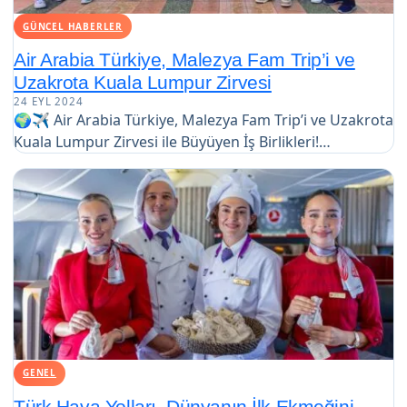
GÜNCEL HABERLER
Air Arabia Türkiye, Malezya Fam Trip’i ve
Uzakrota Kuala Lumpur Zirvesi
24 EYL 2024
🌍✈️ Air Arabia Türkiye, Malezya Fam Trip’i ve Uzakrota
Kuala Lumpur Zirvesi ile Büyüyen İş Birlikleri!…
GENEL
Türk Hava Yolları, Dünyanın İlk Ekmeğini