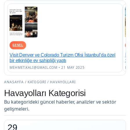
GENEL
Visit Denver ve Colorado Turizm Ofisi İstanbul’da özel
İs
bir etkinliğe ev sahipliği yaptı
Sa
MEHMET.KALI@GMAIL.COM • 21 MAY 2025
ME
ANASAYFA / KATEGORI / HAVAYOLLARI
Havayolları Kategorisi
Bu kategorideki güncel haberler, analizler ve sektör
gelişmeleri.
29