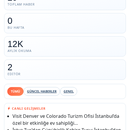
TOPLAM HABER
0
BU HAFTA
12K
AYLIK OKUMA
2
EDITÖR
TÜMÜ
GÜNCEL HABERLER
GENEL
CANLI GELIŞMELER
Visit Denver ve Colorado Turizm Ofisi İstanbul’da
özel bir etkinliğe ev sahipliği…
İstya Tur’dan Günübirlik Kahire Turu: İstanbul’dan