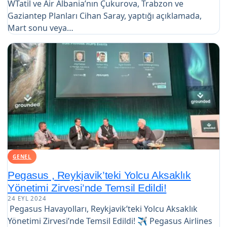
WTatil ve Air Albania’nın Çukurova, Trabzon ve
Gaziantep Planları Cihan Saray, yaptığı açıklamada,
Mart sonu veya…
GENEL
Pegasus , Reykjavik’teki Yolcu Aksaklık
Yönetimi Zirvesi’nde Temsil Edildi!
24 EYL 2024
Pegasus Havayolları, Reykjavik’teki Yolcu Aksaklık
Yönetimi Zirvesi’nde Temsil Edildi! ✈️ Pegasus Airlines