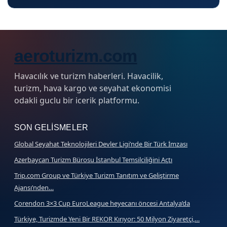
aeroturizm.com
Havacılık ve turizm haberleri. Havacilik,
turizm, hava kargo ve seyahat ekonomisi
odakli guclu bir icerik platformu.
SON GELISMELER
Global Seyahat Teknolojileri Devler Ligi’nde Bir Türk İmzası
Azerbaycan Turizm Bürosu İstanbul Temsilciliğini Açtı
Trip.com Group ve Türkiye Turizm Tanıtım ve Geliştirme
Ajansı’nden…
Corendon 3×3 Cup EuroLeague heyecanı öncesi Antalya’da
Türkiye, Turizmde Yeni Bir REKOR Kırıyor: 50 Milyon Ziyaretçi,…